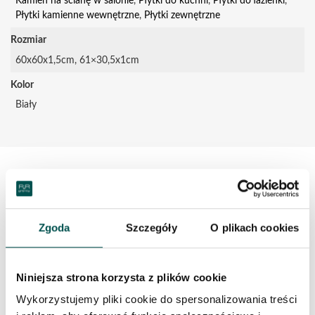
Kamień na ścianę w salonie
,
Płytki do kuchni
,
Płytki do łazienki
,
Płytki kamienne wewnętrzne
,
Płytki zewnętrzne
Rozmiar
60x60x1,5cm, 61×30,5x1cm
Kolor
Biały
OPIS PRODUKTU
Zgoda
Szczegóły
O plikach cookies
Colonial White – najnowsza propozycja płytek
kamiennych. Absolutny hit – ciepły jasny kolor
połączony z ciemnym wzorem delikatnie układającym
Niniejsza strona korzysta z plików cookie
się wzdłuż materiału. Płytki kamienne w tak jasnej
Wykorzystujemy pliki cookie do spersonalizowania treści
tonacji nadzadzą wnętrzu styl glamour, który