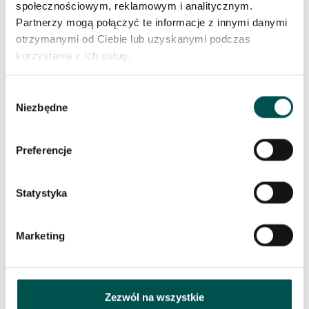
społecznościowym, reklamowym i analitycznym.
zaimpregnowany nie będzie chłonąć żadnych cieczy.
Partnerzy mogą połączyć te informacje z innymi danymi
Rozlane wino czy tłuszcz rozlany na jego powierzchni,
otrzymanymi od Ciebie lub uzyskanymi podczas
należy zetrzeć wilgotną ścierką z domieszką
korzystania z ich usług.
delikatnego płytnu do mycia. Tak łatwe utrzymanie
kuchni w czystości jest czymś zaskakująco miłym i
Wybór
przekonującym.
Niezbędne
zgody
Preferencje
Statystyka
PODOBNE PRODUKTY
Marketing
Zezwól na wszystkie