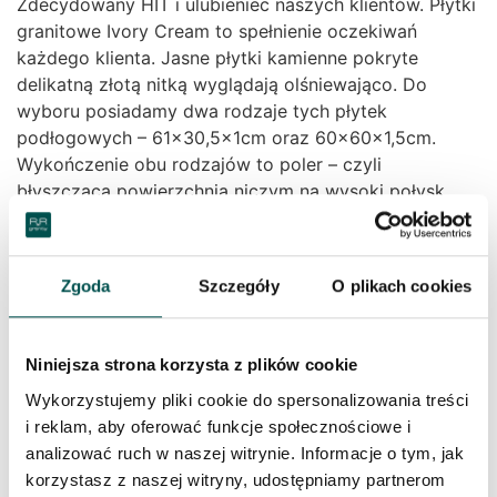
Zdecydowany HIT i ulubieniec naszych klientów. Płytki
granitowe Ivory Cream to spełnienie oczekiwań
każdego klienta. Jasne płytki kamienne pokryte
delikatną złotą nitką wyglądają olśniewająco. Do
wyboru posiadamy dwa rodzaje tych płytek
podłogowych – 61×30,5x1cm oraz 60x60x1,5cm.
Wykończenie obu rodzajów to poler – czyli
błyszcząca powierzchnia niczym na wysoki połysk.
Bardzo gustowne płytki granitowe Ivory Cream,
nadadzą wnętrzu szyk i elegancję. Gustowne wnętrza
w jasnych odcieniach są teraz na czasie. Wykończenie
Zgoda
Szczegóły
O plikach cookies
sypialni, kuchni czy salonu białymi, kremowymi i
delkatnie złotymi odcieniami jest krzykiem mody.
Niniejsza strona korzysta z plików cookie
Kuchnia jest miejscem, które ma największą styczność
z rozlanymi cieczami, tłuszczem i innnymi
Wykorzystujemy pliki cookie do spersonalizowania treści
substancjami, które mogą zabrudzić posadzkę czy
i reklam, aby oferować funkcje społecznościowe i
blat kuchenny.
analizować ruch w naszej witrynie. Informacje o tym, jak
korzystasz z naszej witryny, udostępniamy partnerom
Granit to bardzo odporny materiał, który dodatkowo