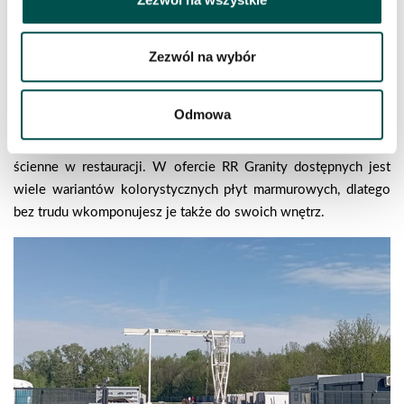
Marmur to bardzo ceniony przez architektów i budowlańców
kamień. Nie prezentuje tak wysokiej odporności na działanie
czynników zewnętrznych, co granit, jednak również ma dobrą
Zezwól na wybór
nienasiąkliwość i jest stosunkowo odporny na zarysowania i
ścieranie. Może więc być elementem wykończeniowym w
Odmowa
salonach, łazienkach, kuchniach, jak i w przestrzeniach
publicznych – np. jako blat hotelowej recepcji czy pokrycie
ścienne w restauracji. W ofercie RR Granity dostępnych jest
wiele wariantów kolorystycznych płyt marmurowych, dlatego
bez trudu wkomponujesz je także do swoich wnętrz.