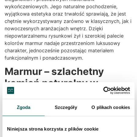
wykończeniowych. Jego naturalne pochodzenie,
wyjątkowa estetyka oraz trwałość sprawiają, że jest
chętnie wykorzystywany zarówno w klasycznych, jak i
nowoczesnych aranżacjach wnętrz. Dzięki
niepowtarzalnemu rysunkowi żył i szerokiej palecie
kolorów marmur nadaje przestrzeniom luksusowy
charakter, jednocześnie pozostając materiałem
funkcjonalnym i ponadczasowym.
Marmur – szlachetny
kamień naturalny w
hurtowni RR Granity
Zgoda
Szczegóły
O plikach cookies
W hurtowni RR Granity oferujemy szeroki wybór
marmurów pochodzących z renomowanych
kamieniołomów na całym świecie. Każda płyta to
Niniejsza strona korzysta z plików cookie
naturalne dzieło natury, które wyróżnia się