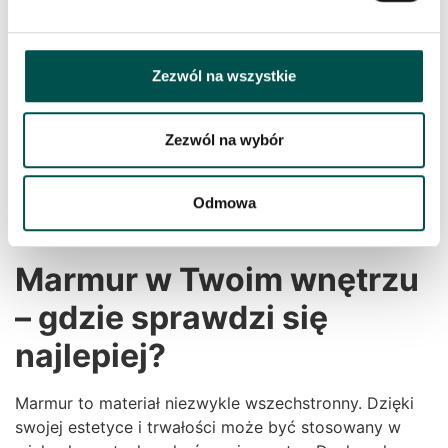
głębokich szarości,
a także bardziej wyrazistych zieleni czy
czerwieni.
Zezwól na wszystkie
Bogactwo kolorystyczne sprawia, że marmur można
dopasować zarówno do minimalistycznych wnętrz, jak
i bardziej dekoracyjnych aranżacji. Naturalny rysunek
Zezwól na wybór
kamienia nadaje powierzchni głębi i sprawia, że każda
realizacja nabiera indywidualnego charakteru. Jeśli
Odmowa
chodzi o strukturę, najczęściej spotykany marmur to
ten na wysoki połysk.
Marmur w Twoim wnętrzu
– gdzie sprawdzi się
najlepiej?
Marmur to materiał niezwykle wszechstronny. Dzięki
swojej estetyce i trwałości może być stosowany w