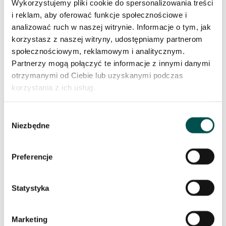
wyjątkowym układem żył, subtelną kolorystyką oraz
Wykorzystujemy pliki cookie do spersonalizowania treści
wysoką jakością.
i reklam, aby oferować funkcje społecznościowe i
analizować ruch w naszej witrynie. Informacje o tym, jak
Marmur dostępny w naszej ofercie sprawdzi się
korzystasz z naszej witryny, udostępniamy partnerom
zarówno w przestrzeniach prywatnych, jak i
społecznościowym, reklamowym i analitycznym.
komercyjnych – od eleganckich mieszkań, przez
Partnerzy mogą połączyć te informacje z innymi danymi
hotele, po reprezentacyjne biura.
otrzymanymi od Ciebie lub uzyskanymi podczas
korzystania z ich usług.
Rodzaje i kolory marmuru
– szeroki wybór dla
Wybór
Niezbędne
Twojego projektu
zgody
Marmur występuje w niezwykle szerokiej gamie
Preferencje
kolorów i struktur. Wśród najpopularniejszych odmian
można znaleźć marmury w odcieniach:
Statystyka
klasycznej bieli z subtelnym użyleniem,
eleganckiej czerni,
Marketing
ciepłych beży i kremów,