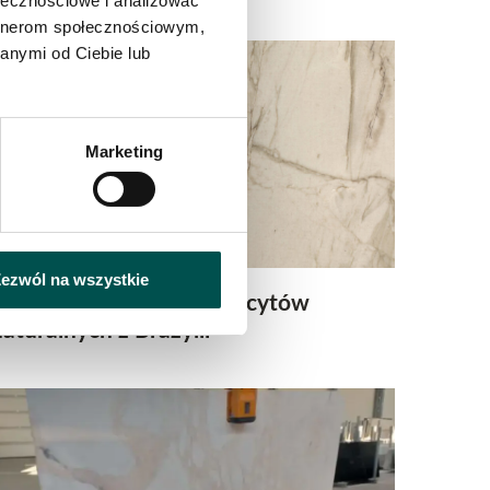
ołecznościowe i analizować
artnerom społecznościowym,
anymi od Ciebie lub
Marketing
ezwól na wszystkie
Najnowsza kolekcja kwarcytów
naturalnych z Brazylii