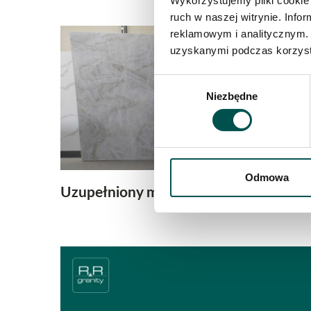
Wykorzystujemy pliki cookie 
ruch w naszej witrynie. Inf
reklamowym i analitycznym. 
uzyskanymi podczas korzysta
Wybór
Niezbędne
zgody
Odmowa
Uzupełniony magazyn Taj Mahal