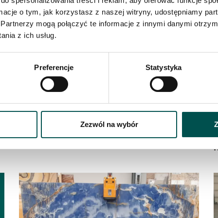
do spersonalizowania treści i reklam, aby oferować funkcje sp
ormacje o tym, jak korzystasz z naszej witryny, udostępniamy p
Partnerzy mogą połączyć te informacje z innymi danymi otrzym
nia z ich usług.
Preferencje
Statystyka
Zezwól na wybór
Z
Nowa dostawa brazylijskich granitów