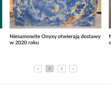
Niesamowite Onyxy otwierają dostawy
w 2020 roku
«
1
2
»