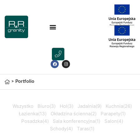
>
Portfolio
Wszystko
Biuro
(3)
Hol
(3)
Jadalnia
(9)
Kuchnia
(26)
Łazienka
(13)
Okładzina ścienna
(2)
Parapety
(1)
Posadzka
(4)
Sala konferencyjna
(1)
Salon
(4)
Schody
(4)
Taras
(1)