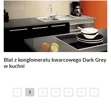
Blat z konglomeratu kwarcowego Dark Grey
w kuchni
«
1
2
3
4
5
»