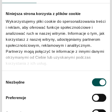
Kalahari – kuchnia
Niniejsza strona korzysta z plików cookie
Wykorzystujemy pliki cookie do spersonalizowania treści
i reklam, aby oferować funkcje społecznościowe i
analizować ruch w naszej witrynie. Informacje o tym, jak
korzystasz z naszej witryny, udostępniamy partnerom
społecznościowym, reklamowym i analitycznym.
Partnerzy mogą połączyć te informacje z innymi danymi
otrzymanymi od Ciebie lub uzyskanymi podczas
korzystania z ich usług.
Wybór
Niezbędne
Kuchnia z granitowymi blatami z Via Lactea
zgody
oraz podłogą z marmuru Emperador Light
Preferencje