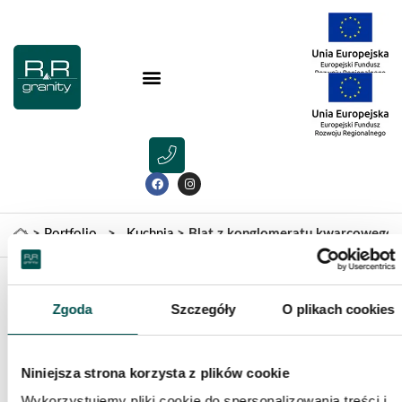
>
Portfolio
>
Kuchnia
>
Blat z konglomeratu kwarcowego 
Poprzednia realizacja
Następna realizacja
Zgoda
Szczegóły
O plikach cookies
Blat z konglomeratu kwarcowego Dark
Grey w kuchni
Niniejsza strona korzysta z plików cookie
Wykorzystujemy pliki cookie do spersonalizowania treści i