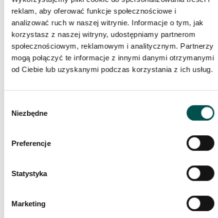
Kategorie:
Kuchnia
reklam, aby oferować funkcje społecznościowe i
analizować ruch w naszej witrynie. Informacje o tym, jak
Blaty z Konglomeratu
korzystasz z naszej witryny, udostępniamy partnerom
Kwarcowego w odcieniach
społecznościowym, reklamowym i analitycznym. Partnerzy
mogą połączyć te informacje z innymi danymi otrzymanymi
szarości
od Ciebie lub uzyskanymi podczas korzystania z ich usług.
Wizualizacja prezentuje blat kamienny w odcieniach szarości.
Konglomerat kwarcowy, użyty w kuchni to jedna z najbardziej
Wybór
Niezbędne
zgody
trwałych propozycji na rynku. Blat kamienny z tego materiału
jest coraz częściej wybierany do wykończenia kuchni. Uświetni
wnętrze kuchenne, nadając mu uporządkowany charakter.
Preferencje
Statystyka
Marketing