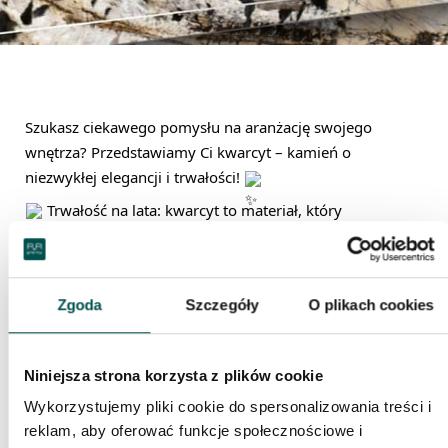
Szukasz ciekawego pomysłu na aranżację swojego
wnętrza? Przedstawiamy Ci kwarcyt – kamień o
niezwykłej elegancji i trwałości!
Trwałość na lata: kwarcyt to materiał, który
przewyższa granit i marmur pod względem
wytrzymałości. Nie musisz się martwić o zarysowania czy
uszkodzenia termiczne. Twój dom będzie piękny przez
Zgoda
Szczegóły
O plikach cookies
długie lata!
Estetyka i różnorodność: kwarcyt zachwyca
różnorodnością kolorów i wzorów, co pozwala idealnie
Niniejsza strona korzysta z plików cookie
dopasować go do Twojego stylu. Dzięki niemu Twoje
Wykorzystujemy pliki cookie do spersonalizowania treści i
wnętrze nabierze wyjątkowego charakteru.
reklam, aby oferować funkcje społecznościowe i