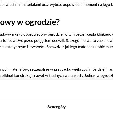
odpowiednimi materiałami oraz wybrać odpowiedni moment na jego bu
rowy w ogrodzie?
budowy murku oporowego w ogrodzie, w tym beton, cegła klinkierowa,
warto rozważyć przed podjęciem decyzji. Szczególnie warto zaplan
om estetycznym i trwałości. Sprawdź, z jakiego materiału zrobić m
ych materiałów, szczególnie w przypadku większych i bardziej mas
 solidnej konstrukcji, nawet w trudnych warunkach. Jednak w ogr
estrzeni.
egły klinkierowej
stetyką. Nawet niewielki mur oporowy zbudowany z cegły klinkierowe
Szczegóły
kierowa doskonale komponuje się z ogrodami w stylu tradycyjnym lub