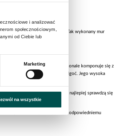
gruntową.
ołecznościowe i analizować
artnerom społecznościowym,
 zapewnia stabilność konstrukcji. Tak wykonany mur
anymi od Ciebie lub
ny przed osuwaniem się gleby.
Marketing
e i wyjątkową estetykę, która doskonale komponuje się z
sferyczne, zmiany temperatury i wilgoć. Jego wysoka
owych. Kamienie naturalne, które najlepiej sprawdzą się
ezwól na wszystkie
entowej. Taki mur oporowy, dzięki odpowiedniemu