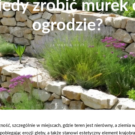
kiedy zrobić mure
ogrodzie?
24 MARCA 2025
ć, szczególnie w miejscach, gdzie teren jest nierówny, a ziemia w
pobiegając erozji gleby, a także stanowi estetyczny element krajobra