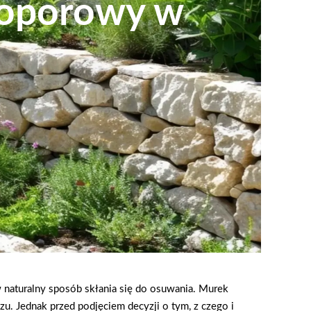
k oporowy w
 naturalny sposób skłania się do osuwania. Murek
zu. Jednak przed podjęciem decyzji o tym, z czego i