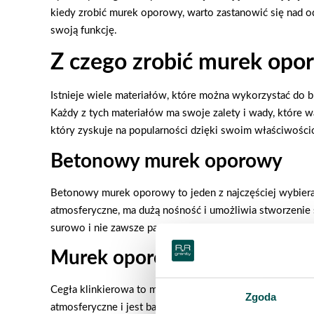
kiedy zrobić murek oporowy, warto zastanowić się nad 
swoją funkcję.
Z czego zrobić murek opo
Istnieje wiele materiałów, które można wykorzystać do 
Każdy z tych materiałów ma swoje zalety i wady, które 
który zyskuje na popularności dzięki swoim właściwości
Betonowy murek oporowy
Betonowy murek oporowy to jeden z najczęściej wybieran
atmosferyczne, ma dużą nośność i umożliwia stworzenie
surowo i nie zawsze pasują do naturalnego charakteru prz
Murek oporowy w ogrodzie z c
Cegła klinkierowa to materiał, który łączy trwałość z e
Zgoda
atmosferyczne i jest bardzo trwały. Ponadto cegła klin