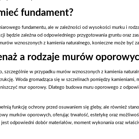
mieć fundament?
owego fundamentu, ale w zależności od wysokości murku i rodzaj
kcji będzie zależna od odpowiedniego przygotowania gruntu oraz z
murów wznoszonych z kamienia naturalnego, konieczne może być z
renaż a rodzaje murów oporowy
, szczególnie w przypadku murów wznoszonych z kamienia natural
trukcję. Woda gromadząca się w szczelinach pomiędzy kamieniami, 
 zniszczyć mur oporowy. Dlatego budowa muru oporowego z odpowi
ełnią funkcję ochrony przed osuwaniem się gleby, ale również stano
udowy murków oporowych, oferując trwałość, estetykę oraz możli
jest odpowiedni dobór materiałów, moment wykonania oraz właściw