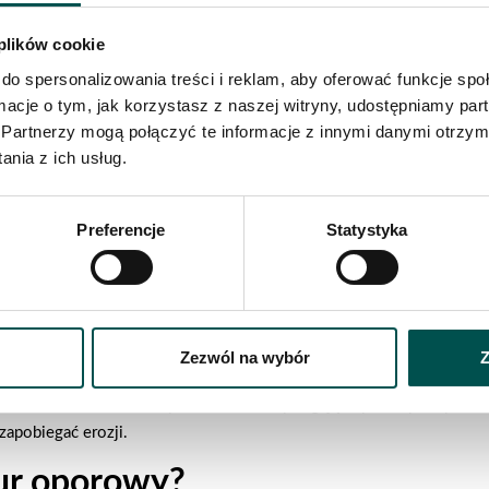
od wpływem ciśnienia hydrostatycznego powodowanego przez wodę 
 plików cookie
iennych
do spersonalizowania treści i reklam, aby oferować funkcje sp
ormacje o tym, jak korzystasz z naszej witryny, udostępniamy p
 murku oporowego w ogrodzie. Są łatwe w montażu, a ich duża masa
Partnerzy mogą połączyć te informacje z innymi danymi otrzym
 do kamienia łupanego, ale wciąż doskonale spełnia funkcję ochro
nia z ich usług.
Preferencje
Statystyka
budowy murku oporowego w ogrodzie. Oferuje nie tylko trwałość, al
upane, ciosane czy polne, jest materiałem odpornym na warunki atmo
naturalnego mogą służyć przez dziesięciolecia.
, dające szerokie możliwości w zakresie projektowania murków opor
Zezwól na wybór
Z
tworzenia murków suchych, które nie wymagają użycia zaprawy cem
zapobiegać erozji.
mur oporowy?