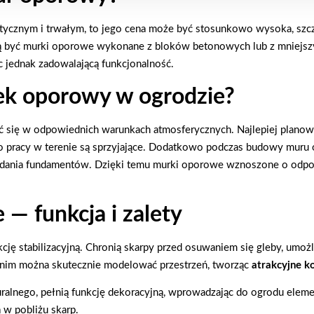
etycznym i trwałym, to jego cena może być stosunkowo wysoka, szcz
 być murki oporowe wykonane z bloków betonowych lub z mniejszyc
c jednak zadowalającą funkcjonalność.
rek oporowy w ogrodzie?
ię w odpowiednich warunkach atmosferycznych. Najlepiej planow
 do pracy w terenie są sprzyjające. Dodatkowo podczas budowy mur
dania fundamentów. Dzięki temu murki oporowe wznoszone o odpow
— funkcja i zalety
ję stabilizacyjną. Chronią skarpy przed osuwaniem się gleby, umo
 nim można skutecznie modelować przestrzeń, tworząc
atrakcyjne 
ralnego, pełnią funkcję dekoracyjną, wprowadzając do ogrodu elem
 w pobliżu skarp.