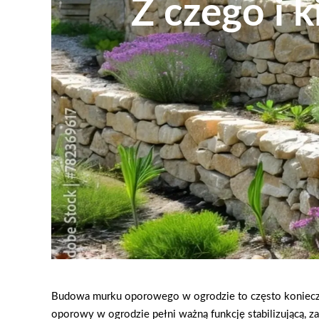
Z czego i 
Budowa murku oporowego w ogrodzie to często koniecznoś
oporowy w ogrodzie pełni ważną funkcję stabilizującą, za