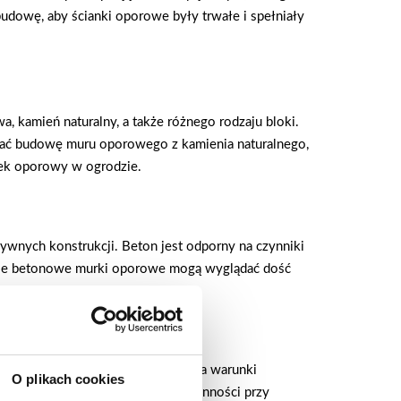
dowę, aby ścianki oporowe były trwałe i spełniały
 kamień naturalny, a także różnego rodzaju bloki.
ować budowę muru oporowego z kamienia naturalnego,
urek oporowy w ogrodzie.
ywnych konstrukcji. Beton jest odporny na czynniki
odzie betonowe murki oporowe mogą wyglądać dość
j charakteryzuje się odpornością na warunki
O plikach cookies
 rustykalnym. Wymaga jednak staranności przy