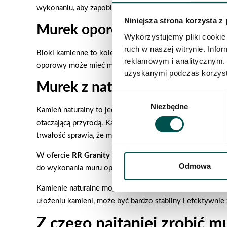
wykonaniu, aby zapobiec przemieszczaniu się cegieł p
Niniejsza strona korzysta z
Murek oporowy z bloków kam
Wykorzystujemy pliki cookie 
ruch w naszej witrynie. Inf
Bloki kamienne to kolejny popularny materiał na budowę
reklamowym i analitycznym. 
oporowy może mieć mniej naturalny wygląd w porównaniu
uzyskanymi podczas korzysta
Murek z naturalnego kamienia
Wybór
Niezbędne
zgody
Kamień naturalny to jeden z najlepszych materiałów do 
otaczającą przyrodą. Kamień naturalny, w tym kamienie ł
trwałość sprawia, że mury oporowe wykonane z kamienia 
W ofercie
RR Granity
znajdą Państwo kamienie naturalne
Odmowa
do wykonania muru oporowego to
niezastąpiony granit
.
Kamienie naturalne mogą być także wykorzystywane do 
ułożeniu kamieni, może być bardzo stabilny i efektywnie 
Z czego najtaniej zrobić 