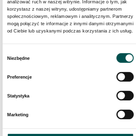
Kategorie:
Hol
analizować ruch w naszej witrynie. Informacje o tym, jak
korzystasz z naszej witryny, udostępniamy partnerom
Płytki marmurowe w holu
społecznościowym, reklamowym i analitycznym. Partnerzy
mogą połączyć te informacje z innymi danymi otrzymanymi
od Ciebie lub uzyskanymi podczas korzystania z ich usług.
Olśniewający, dopracowany w każdym szczególe hol domku
jednorodzinnego, będący jego najlepszą wizytówką! W roli
głównej posadzka z płytek marmurowych
Crema Marfil
z
Wybór
dodatkiem dekorów z płytek marmurowych
Nero Marquina
.
Niezbędne
zgody
Preferencje
Statystyka
Marketing