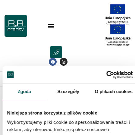
>
Portfolio
>
Hol
>
Przedpokój z płytkami marmurowymi C
Zgoda
Szczegóły
O plikach cookies
Poprzednia realizacja
Następna realizacja
Niniejsza strona korzysta z plików cookie
Przedpokój z płytkami marmurowymi
Wykorzystujemy pliki cookie do spersonalizowania treści i
Crema Marfil oraz Nero Marquina
reklam, aby oferować funkcje społecznościowe i