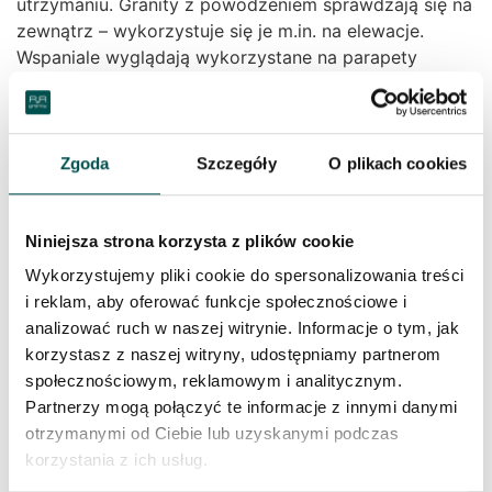
utrzymaniu. Granity z powodzeniem sprawdzają się na
zewnątrz – wykorzystuje się je m.in. na elewacje.
Wspaniale wyglądają wykorzystane na parapety
granitowe.
Zgoda
Szczegóły
O plikach cookies
Kuchnia to miejsce, które narażone jest na
zabrudzenia. Zarówno posadzka jak i blat kuchenny
może zostać zaplamiony sokiem, warzywami czy inną
Niniejsza strona korzysta z plików cookie
żywnością. Oczywiście granit to materiał któremu
można zaufać. Odpowiednia impregnacja pozwala na
Wykorzystujemy pliki cookie do spersonalizowania treści
bezstresowe gotowanie – bez obaw o plamy czy
i reklam, aby oferować funkcje społecznościowe i
zabrudzenia. Blat granitowy będzie bardzo dobrym
analizować ruch w naszej witrynie. Informacje o tym, jak
wyborem.
korzystasz z naszej witryny, udostępniamy partnerom
społecznościowym, reklamowym i analitycznym.
Partnerzy mogą połączyć te informacje z innymi danymi
otrzymanymi od Ciebie lub uzyskanymi podczas
korzystania z ich usług.