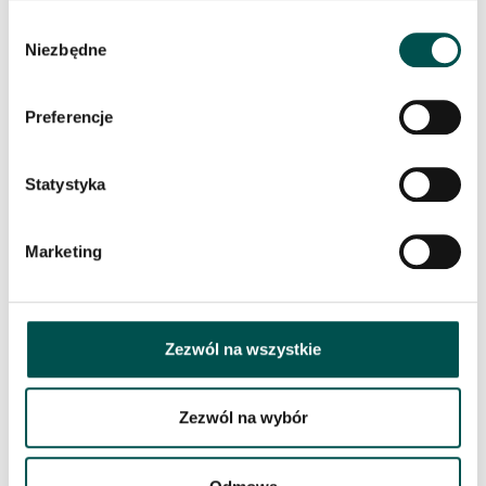
PODOBNE PRODUKTY
Wybór
Niezbędne
zgody
Preferencje
Statystyka
Marketing
Zezwól na wszystkie
Zezwól na wybór
PŁYTA GRANITOWA INDIAN AURORA