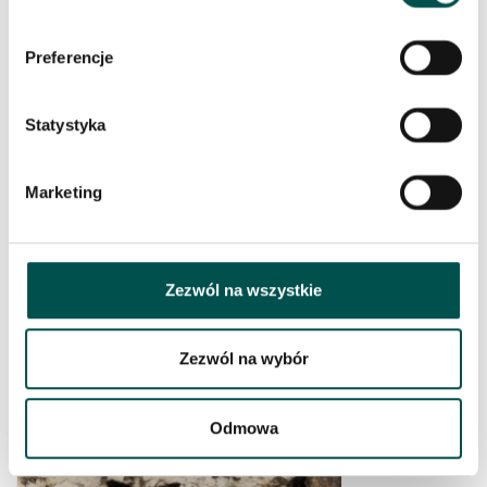
KAMIEŃ DO WNĘTRZ I NA ZEWNĄTRZ
Preferencje
Statystyka
Marketing
Zezwól na wszystkie
KWARCYT ZIELONY IMPERIAL GREEN –
LUKSUSOWY NATURALNY KAMIEŃ NA BLATY I
POSADZKI
Zezwól na wybór
Odmowa