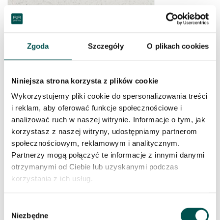
Zgoda
Szczegóły
O plikach cookies
Niniejsza strona korzysta z plików cookie
KONGLOMERAT WHITE QUARTZ
Wykorzystujemy pliki cookie do spersonalizowania treści
i reklam, aby oferować funkcje społecznościowe i
analizować ruch w naszej witrynie. Informacje o tym, jak
korzystasz z naszej witryny, udostępniamy partnerom
społecznościowym, reklamowym i analitycznym.
Partnerzy mogą połączyć te informacje z innymi danymi
otrzymanymi od Ciebie lub uzyskanymi podczas
korzystania z ich usług.
Wybór
Niezbędne
KURU GREY PŁYTA GRANITOWA – FIŃSKI
zgody