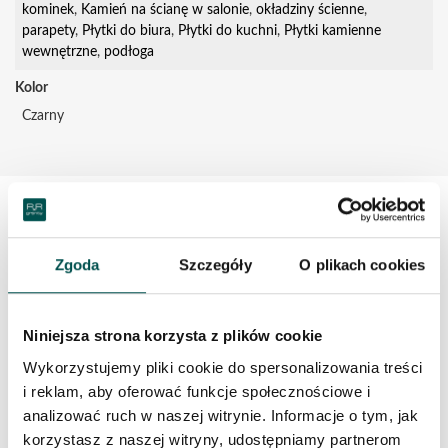
kominek
,
Kamień na ścianę w salonie
,
okładziny ścienne
,
parapety
,
Płytki do biura
,
Płytki do kuchni
,
Płytki kamienne
wewnętrzne
,
podłoga
Kolor
Czarny
OPIS PRODUKTU
Zgoda
Szczegóły
O plikach cookies
Satynowe wykończenie i wizualny minimalizm to
największa siła konglomeratu Statuario Savon Satyna.
Niniejsza strona korzysta z plików cookie
Wystarczy jednak dobrze się przyjrzeć, aby nie móc
Wykorzystujemy pliki cookie do spersonalizowania treści
przejść obok tego elementu wykończenia obojętnie.
i reklam, aby oferować funkcje społecznościowe i
Ten materiał zaskakuje swoją subtelnością i
analizować ruch w naszej witrynie. Informacje o tym, jak
delikatnym dekorem w postaci subtelnych, ale
korzystasz z naszej witryny, udostępniamy partnerom
kontrastowych żyłek, które tworzą naturalną ozdobę.