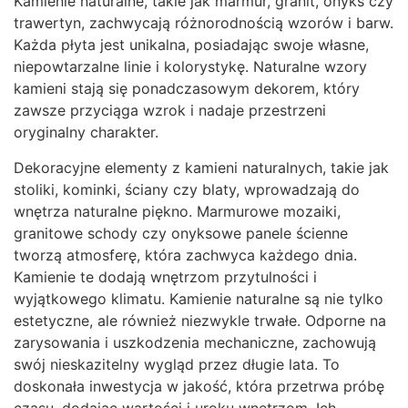
Kamienie naturalne, takie jak marmur, granit, onyks czy
trawertyn, zachwycają różnorodnością wzorów i barw.
Każda płyta jest unikalna, posiadając swoje własne,
niepowtarzalne linie i kolorystykę. Naturalne wzory
kamieni stają się ponadczasowym dekorem, który
zawsze przyciąga wzrok i nadaje przestrzeni
oryginalny charakter.
Dekoracyjne elementy z kamieni naturalnych, takie jak
stoliki, kominki, ściany czy blaty, wprowadzają do
wnętrza naturalne piękno. Marmurowe mozaiki,
granitowe schody czy onyksowe panele ścienne
tworzą atmosferę, która zachwyca każdego dnia.
Kamienie te dodają wnętrzom przytulności i
wyjątkowego klimatu. Kamienie naturalne są nie tylko
estetyczne, ale również niezwykle trwałe. Odporne na
zarysowania i uszkodzenia mechaniczne, zachowują
swój nieskazitelny wygląd przez długie lata. To
doskonała inwestycja w jakość, która przetrwa próbę
czasu, dodając wartości i uroku wnętrzom. Ich