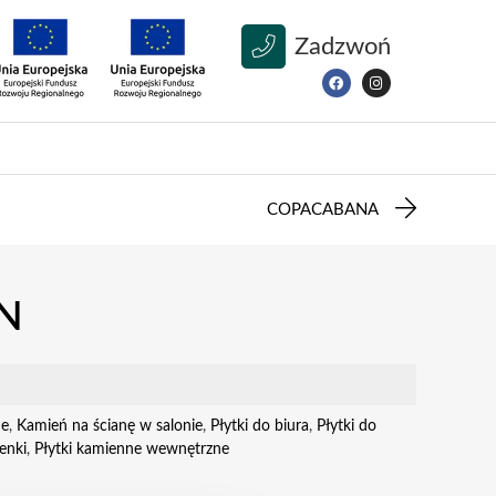
Zadzwoń
COPACABANA
N
ne
,
Kamień na ścianę w salonie
,
Płytki do biura
,
Płytki do
ienki
,
Płytki kamienne wewnętrzne