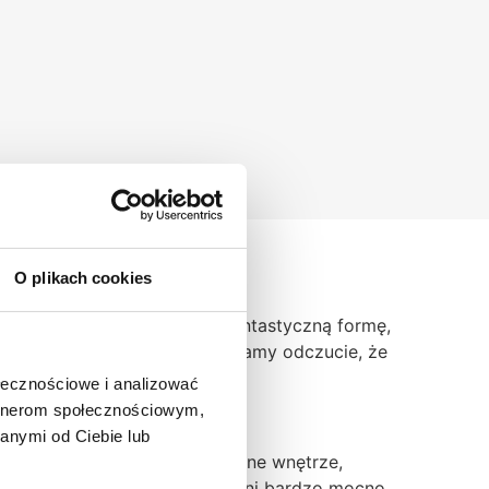
O plikach cookies
matka natura stworzyła tak fantastyczną formę,
ąc na kamień Baltic Green, mamy odczucie, że
ołecznościowe i analizować
artnerom społecznościowym,
anymi od Ciebie lub
. Dopełni starannie zaplanowane wnętrze,
apety granitowe. Odcienie zieleni bardzo mocno