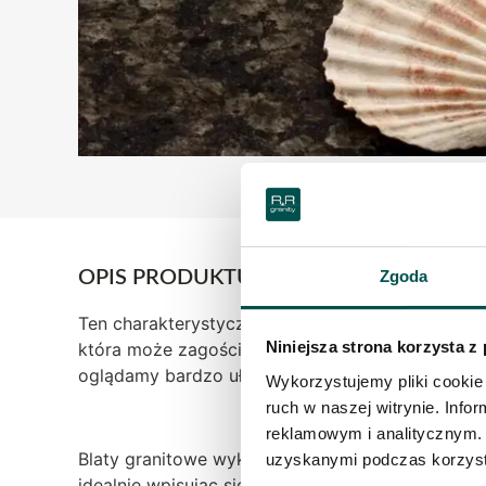
Zgoda
OPIS PRODUKTU
Ten charakterystyczny, ciemnozielony kamień spr
Niniejsza strona korzysta z
która może zagościć w naszych wnętrzach. Finow
oglądamy bardzo ułożony i skrupulatnie przygot
Wykorzystujemy pliki cookie 
ruch w naszej witrynie. Inf
reklamowym i analitycznym. 
Blaty granitowe wykonane z tego właśnie kamien
uzyskanymi podczas korzysta
idealnie wpisując się w misterny plan architekto