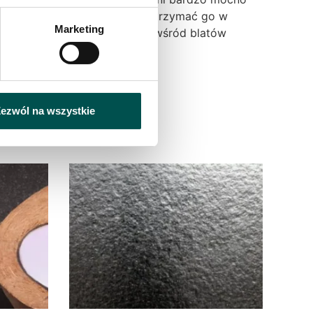
 posiada tą zaletę, że łatwo utrzymać go w
Marketing
 tym momencie numerem jeden wśród blatów
ezwól na wszystkie