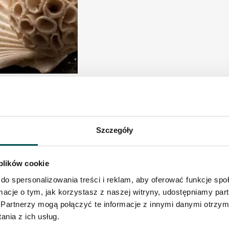
Szczegóły
owadziliśmy aż z Finlandii. To właśnie na północy Europy 
 plików cookie
ie znani są ze zdystansowanego podejścia do życia. Patrz
owany obraz, który powstawał przed długi okres czasu.
do spersonalizowania treści i reklam, aby oferować funkcje sp
ormacje o tym, jak korzystasz z naszej witryny, udostępniamy p
Partnerzy mogą połączyć te informacje z innymi danymi otrzym
ia, sprawią że nasz dom będzie miał kunsztowny charakter
nia z ich usług.
niczny. Można pójść o krok dalej i wykonać z kamienia par