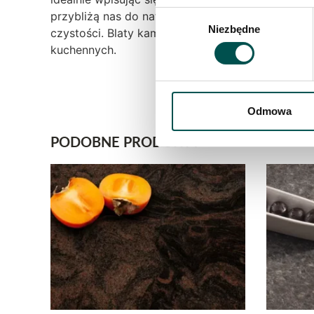
przybliżą nas do natury. Blat kuchenny o takiej 
Wybór
Niezbędne
czystości. Blaty kamienne są ponadczasowe i j
zgody
kuchennych.
Odmowa
PODOBNE PRODUKTY