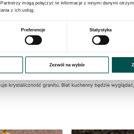
ym świetle – zawsze poprawi nam humor. Parapety granitow
Partnerzy mogą połączyć te informacje z innymi danymi otrzym
 da fajny, zaskakujący efekt końcowy. Marmury granity świ
nia z ich usług.
tuje się, gdy na podłodze położone zostaną płytki grani
Preferencje
Statystyka
agę nad innymi materiałami. Nasza hurtownia proponuje m.
 z Indyjskich materiałów, wywołają uśmiech na waszych tw
Zezwól na wybór
Z
gama kolorów przez samą naturę. Jeśli zależy wam aby blat
je krystaliczność granitu. Blat kuchenny będzie wyglądać,