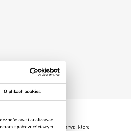
O plikach cookies
ołecznościowe i analizować
znym wyborem. Lekka, jasna barwa, która
artnerom społecznościowym,