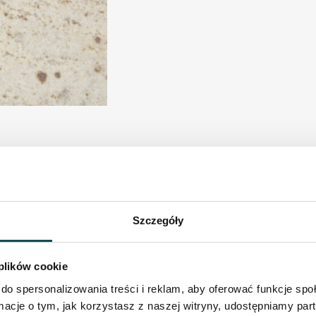
Szczegóły
 plików cookie
do spersonalizowania treści i reklam, aby oferować funkcje sp
blaty granitowe wykonane z granitu Ivory Cream będą słus
ormacje o tym, jak korzystasz z naszej witryny, udostępniamy p