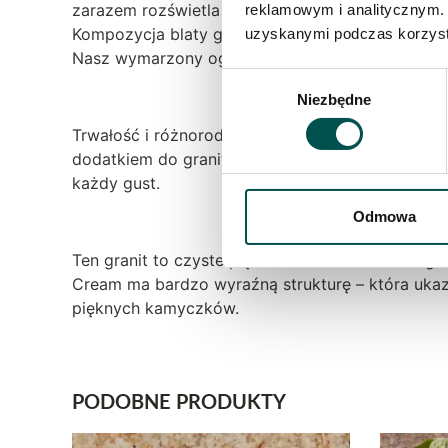
zarazem rozświetla się przepięknie przy dzienn
reklamowym i analitycznym. 
Kompozycja blaty granitowe – parapety granitowe,
uzyskanymi podczas korzysta
Nasz wymarzony ogród zimowy cudownie zaprezen
Wybór
Niezbędne
zgody
Trwałość i różnorodność kamienia, daje mu przew
dodatkiem do granitu. Blaty granitowe, wykonane
każdy gust.
Odmowa
Ten granit to czyste piękno i idealnie dobrana 
Cream ma bardzo wyraźną strukturę – która ukazu
pięknych kamyczków.
PODOBNE PRODUKTY