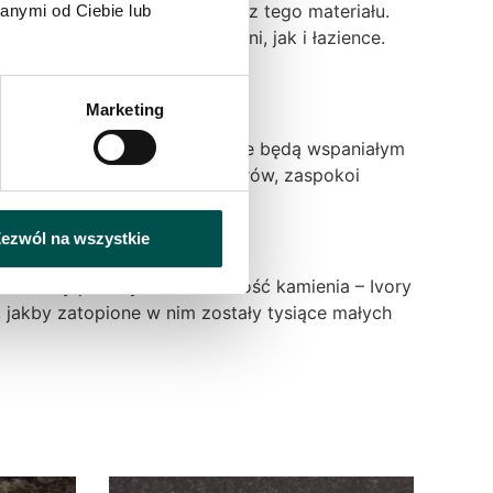
e – śmiało można je wykonać z tego materiału.
anymi od Ciebie lub
etnie sprawdzają się w kuchni, jak i łazience.
towe.
Marketing
in. płytki trawertynowe, które będą wspaniałym
arzach, a szeroki wybór kolorów, zaspokoi
ezwól na wszystkie
 kuchenny pokazywał naturalność kamienia – Ivory
 jakby zatopione w nim zostały tysiące małych