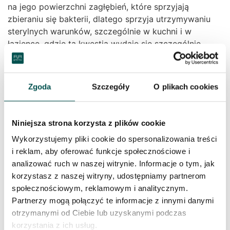
na jego powierzchni zagłębień, które sprzyjają
zbieraniu się bakterii, dlatego sprzyja utrzymywaniu
sterylnych warunków, szczególnie w kuchni i w
łazience, gdzie ta kwestia wydaje się szczególnie
istotna.
Konglomerat w porównaniu do marmuru jest łatwiejszy
w utrzymaniu. Nie wymaga impregnacji, a jedynie
Zgoda
Szczegóły
O plikach cookies
regularnego czyszczenia. Co więcej, szybciej
przyjmuje temperaturę otoczenia. Nadaje się do
wykorzystania zarówno wewnątrz, jak i na zewnątrz
Niniejsza strona korzysta z plików cookie
budynku, choćby na tarasie, gdzie może posłużyć
Wykorzystujemy pliki cookie do spersonalizowania treści
choćby jako eleganckie pokrycie podłogowe.
i reklam, aby oferować funkcje społecznościowe i
Konglomerat Carrara jest idealnym kompromisem
analizować ruch w naszej witrynie. Informacje o tym, jak
między naturalnym wyglądem a właściwościami
korzystasz z naszej witryny, udostępniamy partnerom
charakterystycznymi dla tworzyw sztucznie
społecznościowym, reklamowym i analitycznym.
wzmacnianych. To wybór na długie lata – gwarancja
Partnerzy mogą połączyć te informacje z innymi danymi
solidności wykończenia idącej w parze z wysokimi
otrzymanymi od Ciebie lub uzyskanymi podczas
walorami estetycznymi.
korzystania z ich usług.