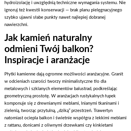
hydroizolację i uwzględnią techniczne wymagania systemu. Nie
ignoruj też kwestii konserwacji — brak planu pielęgnacyjnego
szybko ujawni słabe punkty nawet najlepiej dobranej
nawierzchni.
Jak kamień naturalny
odmieni Twój balkon?
Inspiracje i aranżacje
Płytki kamienne dają ogromne możliwości aranżacyjne. Granit
w odcieniach szarości tworzy minimalistyczne tło dla
metalowych i szklanych elementów balustrad, podkreślając
geometryczną prostotę. W aranżacjach rustykalnych łupek
komponuje się z drewnianymi meblami, lnianymi tkaninami i
zielenią, tworząc przytulną, „dziką” przestrzeń. Trawertyn
natomiast ociepla balkon i świetnie współgra z lekkimi meblami
z rattanu, donicami z oliwnymi drzewkami czy kinkietami