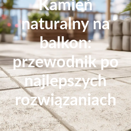
Kamień
naturalny na
balkon:
przewodnik po
najlepszych
rozwiązaniach
24 MARCA 2025