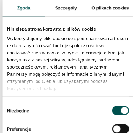
mrozoodporny.
Zgoda
Szczegóły
O plikach cookies
Cechy granitu:
twardość i wytrzymałość mechaniczna,
Niniejsza strona korzysta z plików cookie
odporność na wilgoć i zmienne temperatury,
Wykorzystujemy pliki cookie do spersonalizowania treści i
szeroka gama kolorystyczna – od jasnych szarości po
reklam, aby oferować funkcje społecznościowe i
głębokie czernie,
analizować ruch w naszej witrynie. Informacje o tym, jak
powierzchnia możliwa do wykończenia w różnych
korzystasz z naszej witryny, udostępniamy partnerom
wariantach: poler, płomieniowanie, szczotkowanie.
społecznościowym, reklamowym i analitycznym.
Łupek
Partnerzy mogą połączyć te informacje z innymi danymi
otrzymanymi od Ciebie lub uzyskanymi podczas
Łupek to kamień o charakterystycznej, warstwowej strukturze,
korzystania z ich usług.
która nadaje mu wyjątkowego uroku. Jego naturalna
chropowatość sprawia, że jest antypoślizgowy, co ma ogromne
Wybór
znaczenie na balkonach narażonych na opady deszczu czy
Niezbędne
zgody
śniegu.
Cechy łupka:
Preferencje