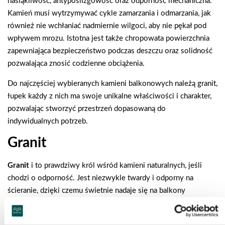
nasiąkliwość, antypoślizgowość oraz odporność mechaniczna.
Kamień musi wytrzymywać cykle zamarzania i odmarzania, jak
również nie wchłaniać nadmiernie wilgoci, aby nie pękał pod
wpływem mrozu. Istotna jest także chropowata powierzchnia
zapewniająca bezpieczeństwo podczas deszczu oraz solidność
pozwalająca znosić codzienne obciążenia.
Do najczęściej wybieranych kamieni balkonowych należą granit,
łupek każdy z nich ma swoje unikalne właściwości i charakter,
pozwalając stworzyć przestrzeń dopasowaną do
indywidualnych potrzeb.
Granit
Granit
i to prawdziwy król wśród kamieni naturalnych, jeśli
chodzi o odporność. Jest niezwykle twardy i odporny na
ścieranie, dzięki czemu świetnie nadaje się na balkony
intensywnie użytkowane. Charakteryzuje się bardzo niską
nasiąkliwością, co oznacza, że nie wchłania wody i jest