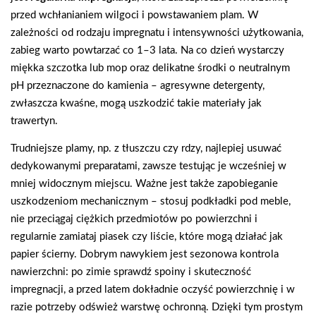
przed wchłanianiem wilgoci i powstawaniem plam. W
zależności od rodzaju impregnatu i intensywności użytkowania,
zabieg warto powtarzać co 1–3 lata. Na co dzień wystarczy
miękka szczotka lub mop oraz delikatne środki o neutralnym
pH przeznaczone do kamienia – agresywne detergenty,
zwłaszcza kwaśne, mogą uszkodzić takie materiały jak
trawertyn.
Trudniejsze plamy, np. z tłuszczu czy rdzy, najlepiej usuwać
dedykowanymi preparatami, zawsze testując je wcześniej w
mniej widocznym miejscu. Ważne jest także zapobieganie
uszkodzeniom mechanicznym – stosuj podkładki pod meble,
nie przeciągaj ciężkich przedmiotów po powierzchni i
regularnie zamiataj piasek czy liście, które mogą działać jak
papier ścierny. Dobrym nawykiem jest sezonowa kontrola
nawierzchni: po zimie sprawdź spoiny i skuteczność
impregnacji, a przed latem dokładnie oczyść powierzchnię i w
razie potrzeby odśwież warstwę ochronną. Dzięki tym prostym