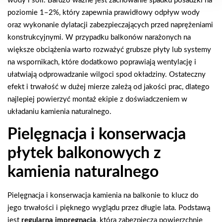
wody i soli. Bardzo ważne jest zachowanie spadku posadzki na
poziomie 1–2%, który zapewnia prawidłowy odpływ wody
oraz wykonanie dylatacji zabezpieczających przed naprężeniami
konstrukcyjnymi. W przypadku balkonów narażonych na
większe obciążenia warto rozważyć grubsze płyty lub systemy
na wspornikach, które dodatkowo poprawiają wentylację i
ułatwiają odprowadzanie wilgoci spod okładziny. Ostateczny
efekt i trwałość w dużej mierze zależą od jakości prac, dlatego
najlepiej powierzyć montaż ekipie z doświadczeniem w
układaniu kamienia naturalnego.
Pielęgnacja i konserwacja
płytek balkonowych z
kamienia naturalnego
Pielęgnacja i konserwacja kamienia na balkonie to klucz do
jego trwałości i pięknego wyglądu przez długie lata. Podstawą
jest
regularna impregnacja
, która zabezpiecza powierzchnię