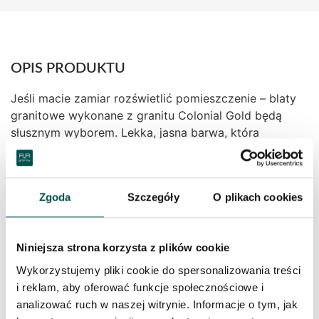
OPIS PRODUKTU
Jeśli macie zamiar rozświetlić pomieszczenie – blaty
granitowe wykonane z granitu Colonial Gold będą
słusznym wyborem. Lekka, jasna barwa, która
zarazem rozświetla się przepięknie przy dziennym
świetle – zawsze poprawi nam humor. Parapety
granitowe – śmiało można je wykonać z tego
Zgoda
Szczegóły
O plikach cookies
materiału. Kompozycja blaty granitowe – parapety
granitowe, da fajny, zaskakujący efekt końcowy.
Marmury granity świetnie sprawdzają się w kuchni, jak
Niniejsza strona korzysta z plików cookie
i łazience. Nasz wymarzony ogród zimowy cudownie
zaprezentuje się, gdy na podłodze położone zostaną
Wykorzystujemy pliki cookie do spersonalizowania treści
płytki granitowe.
i reklam, aby oferować funkcje społecznościowe i
analizować ruch w naszej witrynie. Informacje o tym, jak