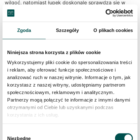
wilgoć, natomiast łupek doskonale sprawdza się w
nowoczesnych projektach dzięki swojej warstwowej
strukturze i naturalnym odcieniom szarości.
Piaskowiec z kolei to kamień o ciepłych barwach,
Zgoda
Szczegóły
O plikach cookies
który świetnie wpisuje się w klasyczne i rustykalne
elewacje. Kamień naturalny niezależnie od rodzaju
nadaje budynkowi wyjątkowy wygląd i jest materiałem
Niniejsza strona korzysta z plików cookie
ponadczasowym.
Wykorzystujemy pliki cookie do spersonalizowania treści
Zastosowanie kamienia
i reklam, aby oferować funkcje społecznościowe i
analizować ruch w naszej witrynie. Informacje o tym, jak
elewacyjnego
korzystasz z naszej witryny, udostępniamy partnerom
społecznościowym, reklamowym i analitycznym.
Zastosowanie kamienia elewacyjnego jest bardzo
Partnerzy mogą połączyć te informacje z innymi danymi
szerokie – można go wykorzystać nie tylko na
otrzymanymi od Ciebie lub uzyskanymi podczas
elewacje domów, ale również do wykończenia
korzystania z ich usług.
ogrodzeń, ścian tarasowych, murków czy elementów
małej architektury. Kamień ozdobny świetnie
Wybór
prezentuje się zarówno na całych fasadach budynków,
Niezbędne
zgody