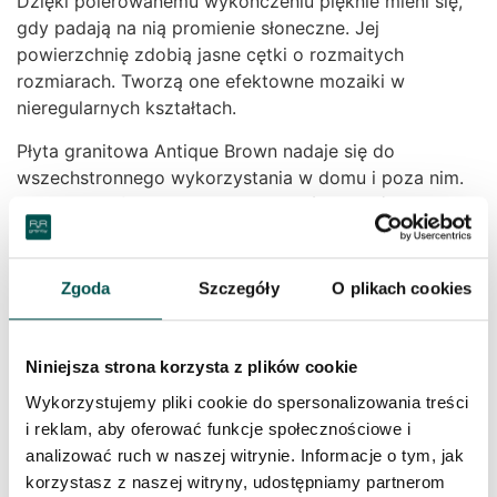
Dzięki polerowanemu wykończeniu pięknie mieni się,
gdy padają na nią promienie słoneczne. Jej
powierzchnię zdobią jasne cętki o rozmaitych
rozmiarach. Tworzą one efektowne mozaiki w
nieregularnych kształtach.
Płyta granitowa Antique Brown nadaje się do
wszechstronnego wykorzystania w domu i poza nim.
To bardzo efektowny rodzaj wykończenia ścian i
podłóg. Może posłużyć również do urozmaicenia
elewacji i dekoracji ogrodu albo tarasu. Poza tym
doskonale sprawdzi się w salonie, np. jako obudowa
Zgoda
Szczegóły
O plikach cookies
kominka, oraz w przedpokoju, gdzie z płyt
granitowych wykonuje się eleganckie, oryginalnie
podświetlane schody. Poza tym Antique Brown to
Niniejsza strona korzysta z plików cookie
idealny materiał do wykorzystania przy produkcji
Wykorzystujemy pliki cookie do spersonalizowania treści
parapetów, a także blatów kuchennych i
i reklam, aby oferować funkcje społecznościowe i
łazienkowych, które wspaniale komponują się z
analizować ruch w naszej witrynie. Informacje o tym, jak
jasnymi, przede wszystkim białymi meblami.
korzystasz z naszej witryny, udostępniamy partnerom