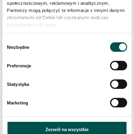
społecznościowym, reklamowym i analitycznym.
Szlachetny wygląd płyty Antique Brown sprawia, że
Partnerzy mogą połączyć te informacje z innymi danymi
idealnie pasuje zarówno do wnętrza w stylu
otrzymanymi od Ciebie lub uzyskanymi podczas
klasycznym, utrzymanego w palecie kolorystycznej
korzystania z ich usług.
beży i brązów, jak i do wnętrza nowoczesnego, w
którym króluje ascetyczna biel, przełamana odważnym
ciemnym akcentem.
Wybór
Niezbędne
zgody
Preferencje
PODOBNE PRODUKTY
Statystyka
Marketing
Zezwól na wszystkie