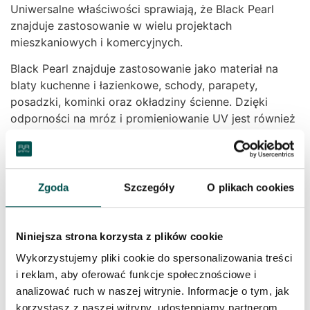
Uniwersalne właściwości sprawiają, że Black Pearl
znajduje zastosowanie w wielu projektach
mieszkaniowych i komercyjnych.
Black Pearl znajduje zastosowanie jako materiał na
blaty kuchenne i łazienkowe, schody, parapety,
posadzki, kominki oraz okładziny ścienne. Dzięki
odporności na mróz i promieniowanie UV jest również
wykorzystywany na elewacjach, tarasach i schodach
zewnętrznych.
Elegancka czerń granitu doskonale komponuje się z
Zgoda
Szczegóły
O plikach cookies
drewnem, betonem architektonicznym, szkłem, stalą
oraz złotymi i mosiężnymi dodatkami. Pasuje do
wnętrz nowoczesnych, loftowych, industrialnych i
Niniejsza strona korzysta z plików cookie
minimalistycznych.
Wykorzystujemy pliki cookie do spersonalizowania treści
Pielęgnacja i montaż
i reklam, aby oferować funkcje społecznościowe i
analizować ruch w naszej witrynie. Informacje o tym, jak
czarnego granitu
korzystasz z naszej witryny, udostępniamy partnerom