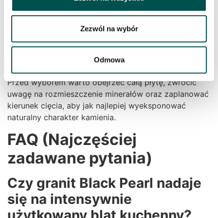
RR Granity oferuje płyty granitowe Black Pearl
przeznaczone do produkcji blatów, schodów,
parapetów, posadzek oraz okładzin ściennych. Zakup
Zezwól na wybór
płyt w hurtowni umożliwia wybór konkretnego rysunku
kamienia, dopasowanie formatu oraz wykończenia
Odmowa
powierzchni do indywidualnego projektu.
Przed wyborem warto obejrzeć całą płytę, zwrócić
uwagę na rozmieszczenie minerałów oraz zaplanować
kierunek cięcia, aby jak najlepiej wyeksponować
naturalny charakter kamienia.
FAQ (Najczęściej
zadawane pytania)
Czy granit Black Pearl nadaje
się na intensywnie
użytkowany blat kuchenny?