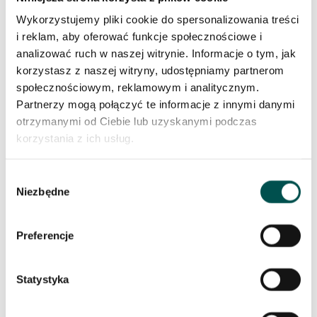
Wykorzystujemy pliki cookie do spersonalizowania treści
i reklam, aby oferować funkcje społecznościowe i
Czarne blaty granitowe nie muszą być nudne. W
analizować ruch w naszej witrynie. Informacje o tym, jak
przypadku Cosmic Black, kamień został rozjaśniony i
korzystasz z naszej witryny, udostępniamy partnerom
uatrakcyjniony bardzo szykownymi fragmentami w
społecznościowym, reklamowym i analitycznym.
kolorze perłowym. Oczywiście cały zabieg zadział się
Partnerzy mogą połączyć te informacje z innymi danymi
za pomocą natury. Człowiek nie ingerował w samą
otrzymanymi od Ciebie lub uzyskanymi podczas
strukturę granitu. Jedyny zabieg to pocięcie bloka na
korzystania z ich usług.
slaby odpowiedniej grubości i wypolerowanie
kamienia, w taki sposób, by stał się błyszczący i
Wybór
elegancki. Blat kuchenny powinien zostać
Niezbędne
zgody
odpowiednio zaimpregnowany i zakonserwowany
przez wykonawcę, przed położeniem go na nasze
meble. Pamiętajmy by wykonawca nie zapomniał o
Preferencje
tym ważnym dla kamienia zabiegu
Statystyka