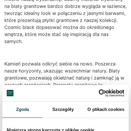
na blaty granitowe bardzo dobrze wygląda w łazience,
tworząc idealny look w połączeniu z jasnymi barwami,
które prezentują płytki granitowe z naszej kolekcji.
Cosmic black dopasować można do określonego
wnętrza, które może stać się inspiracją dla nas
samych.
Kamień pozwala odkryć siebie na nowo. Poszerza
nasze horyzonty, ukazując wszechmiar natury. Blaty
granitowe, pozwalają okiełznać naturę i zamknąć ją w
naszych aranżacjach. Parapety granitowe to
funkcjonalne rozwiązanie, które ciężko z czymkolwiek
porównywać. Płytki marmurowe zastosowane na
okładzinę naszego kominka, również przenoszą
Zgoda
Szczegóły
O plikach cookies
odrobinę świata to naszego domu. Granity marmury,
szczególnie w połączeniu z żywiołem jaki jest woda i
ogień – dają spektakularny efekt.
Niniejsza strona korzysta z plików cookie