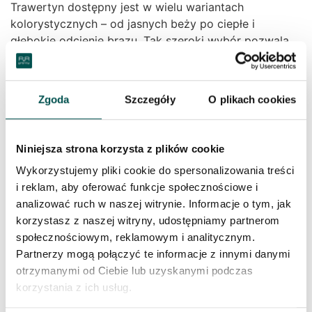
Trawertyn dostępny jest w wielu wariantach
kolorystycznych – od jasnych beży po ciepłe i
głębokie odcienie brązu. Tak szeroki wybór pozwala
dopasować materiał do niemal każdej aranżacji
wnętrza.
Schody i parapety z
Zgoda
Szczegóły
O plikach cookies
trawertynu
Niniejsza strona korzysta z plików cookie
Trawertyn wykorzystywany na schody oraz parapety
Wykorzystujemy pliki cookie do spersonalizowania treści
to połączenie elegancji, trwałości i funkcjonalności.
i reklam, aby oferować funkcje społecznościowe i
Dzięki wysokiej odporności na uszkodzenia
analizować ruch w naszej witrynie. Informacje o tym, jak
mechaniczne oraz ścieranie, materiał ten sprawdza się
korzystasz z naszej witryny, udostępniamy partnerom
w miejscach narażonych na intensywne użytkowanie.
społecznościowym, reklamowym i analitycznym.
Schody z naturalnego kamienia prezentują się
Partnerzy mogą połączyć te informacje z innymi danymi
niezwykle estetycznie i nadają przestrzeni
otrzymanymi od Ciebie lub uzyskanymi podczas
wyjątkowego charakteru. Z kolei parapety wykonane z
korzystania z ich usług.
trawertynu doskonale komponują się z nowoczesnymi