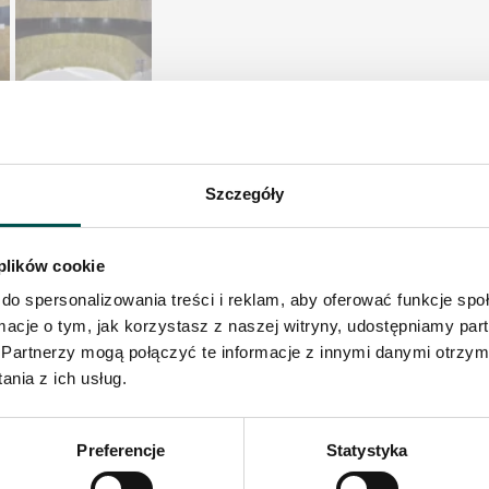
Szczegóły
 plików cookie
do spersonalizowania treści i reklam, aby oferować funkcje sp
ormacje o tym, jak korzystasz z naszej witryny, udostępniamy p
Partnerzy mogą połączyć te informacje z innymi danymi otrzym
nia z ich usług.
 starannej obróbki surowca naturalnego, którego bogate p
 jest malowniczymi terenami górzystymi, gdzie znajdują si
Preferencje
Statystyka