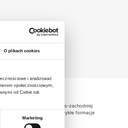
O plikach cookies
ołecznościowe i analizować
artnerom społecznościowym,
anymi od Ciebie lub
okłady znajdują się w północno-zachodniej
ę powstałe przed wiekami niezwykłe formacje
Marketing