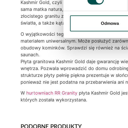
Kashmir Gold, czyli Złoto Kaszmiru, to jeden z 
sama matka natura, która przez miliony lat rzeź
złocistego granitu zapewnia poczucie ciepła i ko
światła, a także kąta padania promieni słoneczny
Odmowa
O wyjątkowości tego budulca świadczy jednak nie 
materiałem uniwersalnym. Może posłużyć zarówno
obudowy kominków. Sprawdzi się również na ści
saunach.
Płyta granitowa Kashmir Gold daje gwarancję wielo
wnętrza. Pozwala wprowadzić do domu odrobinę 
strukturze płyty pełnię piękna prezentuje w sł
ponieważ nie jest podatna na przebarwienia ani ni
W
hurtowniach RR Granity
płyta Kashmir Gold jes
których została wykorzystana.
PODOBNE PRODUKTY