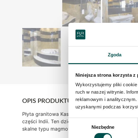
Zgoda
Niniejsza strona korzysta z
Wykorzystujemy pliki cookie 
ruch w naszej witrynie. Inf
reklamowym i analitycznym. 
OPIS PRODUKTU
uzyskanymi podczas korzysta
Płyta granitowa Kashmir Gold powstała w wyniku
części Indii. Ten dziewiczy region poprzecinany
Wybór
Niezbędne
skalne typu magmowego – z granitem na czele.
zgody