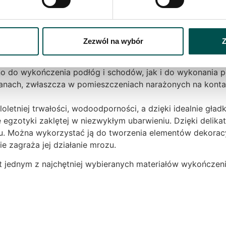
najcenniejszych kamieni, jakie mają do zaoferowania tamte
biła delikatne wielokolorowe wzory w zastygniętej magmie.
mfort. Płyta granitowa Kashmir Gold mieni się różnymi bar
ch.
Zezwól na wybór
Z
tylko wygląd zewnętrzny, ale również szereg właściwości f
 do wykończenia podłóg i schodów, jak i do wykonania pow
anach, zwłaszcza w pomieszczeniach narażonych na kontak
letniej trwałości, wodoodporności, a dzięki idealnie gładk
egzotyki zaklętej w niezwykłym ubarwieniu. Dzięki delik
ońcu. Można wykorzystać ją do tworzenia elementów dekor
e zagraża jej działanie mrozu.
t jednym z najchętniej wybieranych materiałów wykończeni