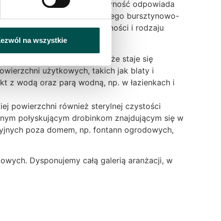
jsze kopalnie. Za jego ekskluzywność odpowiada
 Delikatna piaskowa tekstura tego bursztynowo-
wami w zależności o intensywności i rodzaju
ezwól na wszystkie
izycznych, które sprawiają, że staje się
ierzchni użytkowych, takich jak blaty i
t z wodą oraz parą wodną, np. w łazienkach i
iej powierzchni również sterylnej czystości
atnym połyskującym drobinkom znajdującym się w
acyjnych poza domem, np. fontann ogrodowych,
owych. Dysponujemy całą galerią aranżacji, w