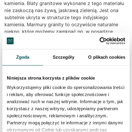
kamienia. Blaty granitowe wykonane z tego materiału
nie zaskoczą nas żywą, jaskrawą zielenią. Jest ona
subtelnie ukryta w strukturze tego indyjskiego
kamienia. Marmury granity to oczywiście naturalne
piękno, które możemy zamknąć np. w posadzce
poprzez płytki granitowe. Niemalże nieskończona
liczba kolorów usatysfakcjonuje każdego.
Zgoda
Szczegóły
O plikach cookies
Marmury granity możemy łączyć z innymi surowcami,
takimi jak drewno czy stal. Blaty granitowe będą
Niniejsza strona korzysta z plików cookie
służyć nam latami, a ich uniwersalność pozwala na
Wykorzystujemy pliki cookie do spersonalizowania treści
zmianę dodatków, bez konieczności wymiany samych
i reklam, aby oferować funkcje społecznościowe i
blatów kamiennych. Odcienie zieleni bardzo dobrze
analizować ruch w naszej witrynie. Informacje o tym, jak
komponują się z ciepłymi kolorami ale i bielą czy
korzystasz z naszej witryny, udostępniamy partnerom
czernią. Minimalistyczne podejście do wyglądu kuchni
społecznościowym, reklamowym i analitycznym.
może zostać zrealizowane dzięki delikatnym
Partnerzy mogą połączyć te informacje z innymi danymi
odcieniom granitu Kuppam Green. Blaty kuchenne
otrzymanymi od Ciebie lub uzyskanymi podczas