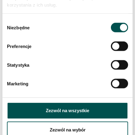
będą komponować się z modernistyczną wizją, którą
korzystania z ich usług.
zrealizujecie w swoim pomieszczeniu.
Wybór
Niezbędne
zgody
PODOBNE PRODUKTY
Preferencje
Statystyka
Marketing
Zezwól na wszystkie
Zezwól na wybór