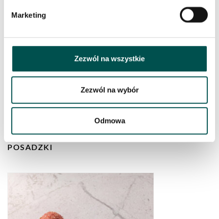
Marketing
Zezwól na wszystkie
Zezwól na wybór
Odmowa
KWARCYT ZIELONY IMPERIAL GREEN –
LUKSUSOWY NATURALNY KAMIEŃ NA BLATY I
POSADZKI