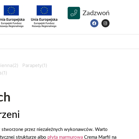
Zadzwoń
cienna
(2)
Parapety
(1)
s
(1)
ch
rzeni
ły stworzone przez niezależnych wykonawców. Warto
tycznej strukturze albo
płyta marmurowa
Crema Marfil na