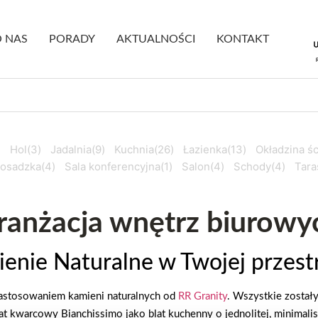
 NAS
PORADY
AKTUALNOŚCI
KONTAKT
)
Hol
(3)
Jadalnia
(9)
Kuchnia
(26)
Łazienka
(13)
Okładzina ś
osadzka
(4)
Sala konferencyjna
(1)
Salon
(4)
Schody
(4)
Tara
ranżacja wnętrz biurowy
enie Naturalne w Twojej przest
zastosowaniem kamieni naturalnych od
RR Granity
. Wszystkie zosta
at kwarcowy Bianchissimo jako blat kuchenny o jednolitej, minimalis