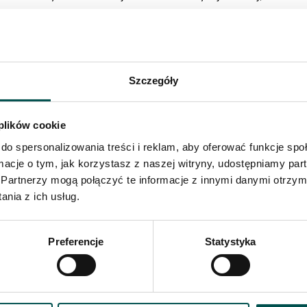
stawione realizacje będą stanowić doskonałą inspirację dla wszystki
ość wykorzystanych materiałów. Przyznajemy, że nasze kamienie nat
odstawowy element uniwersalnego, wręcz klasycznego wystroju, dla
tynów z różnych stron świata pozwala tworzyć wnętrza według najba
Szczegóły
 plików cookie
do spersonalizowania treści i reklam, aby oferować funkcje sp
ormacje o tym, jak korzystasz z naszej witryny, udostępniamy p
Partnerzy mogą połączyć te informacje z innymi danymi otrzym
nia z ich usług.
Preferencje
Statystyka
Stół granitowy Cosmic Black – Model
konferencyjny