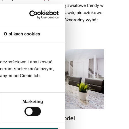
ch inwestorów, dla których liczą się światowe trendy w
uralne niejednokrotnie znajdują naprawdę nietuzinkowe
 innych tworzą piękne dekoracje. Różnorodny wybór
rdziej oryginalnych projektów.
O plikach cookies
ołecznościowe i analizować
artnerom społecznościowym,
anymi od Ciebie lub
Marketing
Stół z granitu Lenon – Model
konferencyjny