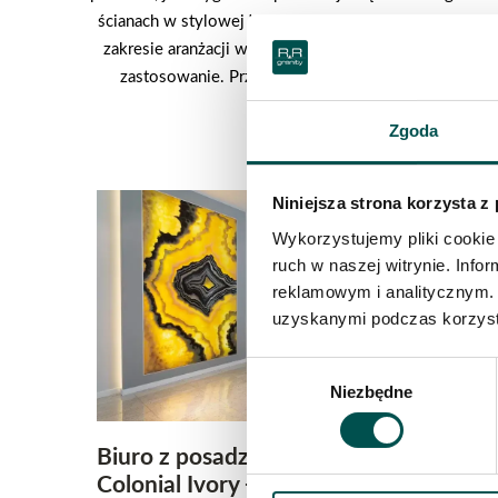
ścianach w stylowej łazience. Mamy nadzieję, że przed
zakresie aranżacji wnętrz, ale również doskonała jak
zastosowanie. Przez jednych traktowane są jako p
marmurów, granitów czy trawer
Zgoda
Niniejsza strona korzysta z
Wykorzystujemy pliki cookie 
ruch w naszej witrynie. Inf
reklamowym i analitycznym. 
uzyskanymi podczas korzysta
Wybór
Niezbędne
zgody
Biuro z posadzką granitową – Granit
Colonial Ivory + Absolute Black.