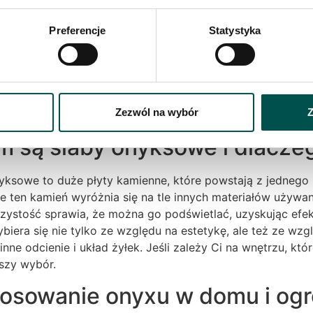
by onyx
Preferencje
Statystyka
 wieków fascynuje ludzi ze względu na swój wyjątkowy 
gii obróbki kamienia, można wprowadzać jego piękno do 
ch. Ten kamień naturalny, choć delikatniejszy niż granit 
Zezwól na wybór
Z
jne.
 są slaby onyksowe i dlacze
yksowe to duże płyty kamienne, które powstają z jednego 
ze ten kamień wyróżnia się na tle innych materiałów używ
zystość sprawia, że można go podświetlać, uzyskując efekt
biera się nie tylko ze względu na estetykę, ale też ze wzgl
inne odcienie i układ żyłek. Jeśli zależy Ci na wnętrzu, kt
pszy wybór.
osowanie onyxu w domu i ogr