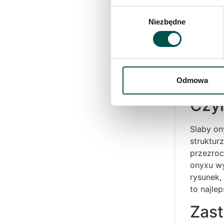
Wybór
Sla
Niezbędne
zgody
Onyks od
technolo
onyksowy
Odmowa
aranżacy
Czym
Slaby on
struktur
przezroc
onyxu wy
rysunek, 
to najle
Zast