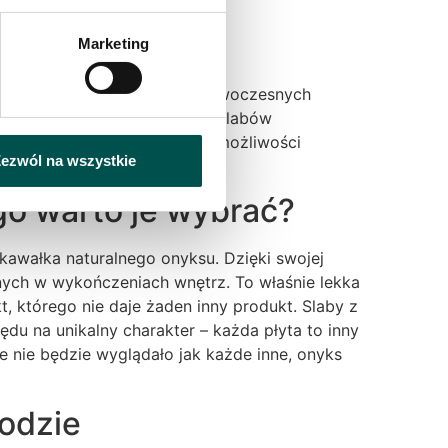
Marketing
wygląd. Obecnie za sprawą nowoczesnych
codziennego życia w postaci slabów
czy marmur, otwiera ogromne możliwości
ezwól na wszystkie
go warto je wybrać?
kawałka naturalnego onyksu. Dzięki swojej
anych w wykończeniach wnętrz. To właśnie lekka
, którego nie daje żaden inny produkt. Slaby z
ędu na unikalny charakter – każda płyta to inny
óre nie będzie wyglądało jak każde inne, onyks
odzie