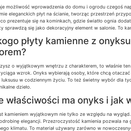
je możliwość wprowadzenia do domu i ogrodu czegoś na
rmie eleganckich płyt na ścianie, tworząc przestrzeń przyp
co prezentuje się na kominkach, gdzie światło ognia doda
ty sprawdzą się jako dekoracyjny element w salonie. To k
kogo płyty kamienne z onyks
orem?
rzysz o wyjątkowym wnętrzu z charakterem, to właśnie ten
zyciąga wzrok. Onyks wybierają osoby, które chcą otaczać
 luksusu w codziennym życiu. To też świetny wybór dla tyc
nikalne dzieło.
e właściwości ma onyks i jak
st kamieniem wyjątkowym nie tylko ze względu na wygląd
odrobinę elegancji. Przezroczystość kamienia pozwala na gr
nego klimatu. To materiał używany zarówno w nowoczesnych