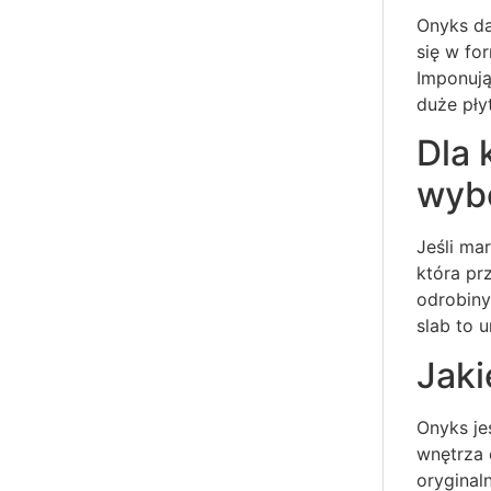
Onyks da
się w fo
Imponują
duże pły
Dla 
wyb
Jeśli ma
która pr
odrobiny
slab to u
Jaki
Onyks je
wnętrza 
oryginal