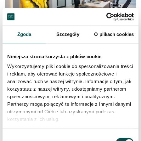
Zgoda
Szczegóły
O plikach cookies
Biuro z posadzką granitową – Granit
Colonial Ivory + Absolute Black. Dekoracja w
biurze – Onyx Yellow
Niniejsza strona korzysta z plików cookie
Wykorzystujemy pliki cookie do spersonalizowania treści
i reklam, aby oferować funkcje społecznościowe i
analizować ruch w naszej witrynie. Informacje o tym, jak
korzystasz z naszej witryny, udostępniamy partnerom
społecznościowym, reklamowym i analitycznym.
Partnerzy mogą połączyć te informacje z innymi danymi
otrzymanymi od Ciebie lub uzyskanymi podczas
korzystania z ich usług.
Wybór