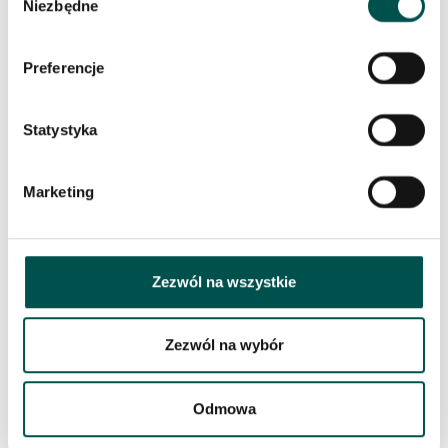
Niezbędne
Łazienka z trawertynu i marmuru
zgody
Emperador
Preferencje
Statystyka
Marketing
Zezwól na wszystkie
Kuchnia z blatem granitowym Colonial Ivory
Zezwól na wybór
i posadzka Colonial Ivory
Odmowa