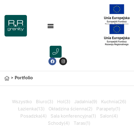
>
Portfolio
Wszystko
Biuro
(3)
Hol
(3)
Jadalnia
(9)
Kuchnia
(26)
Łazienka
(13)
Okładzina ścienna
(2)
Parapety
(1)
Posadzka
(4)
Sala konferencyjna
(1)
Salon
(4)
Schody
(4)
Taras
(1)