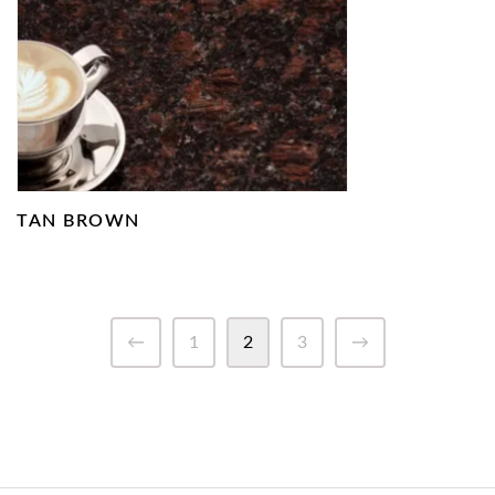
TAN BROWN
←
1
2
3
→