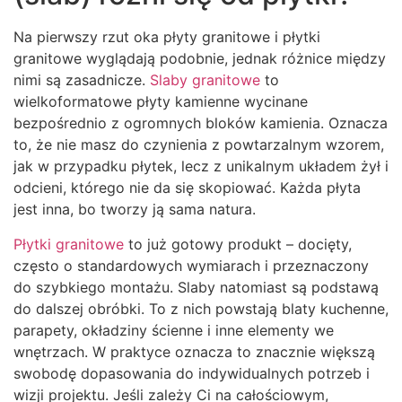
Na pierwszy rzut oka płyty granitowe i płytki
granitowe wyglądają podobnie, jednak różnice między
nimi są zasadnicze.
Slaby granitowe
to
wielkoformatowe płyty kamienne wycinane
bezpośrednio z ogromnych bloków kamienia. Oznacza
to, że nie masz do czynienia z powtarzalnym wzorem,
jak w przypadku płytek, lecz z unikalnym układem żył i
odcieni, którego nie da się skopiować. Każda płyta
jest inna, bo tworzy ją sama natura.
Płytki granitowe
to już gotowy produkt – docięty,
często o standardowych wymiarach i przeznaczony
do szybkiego montażu. Slaby natomiast są podstawą
do dalszej obróbki. To z nich powstają blaty kuchenne,
parapety, okładziny ścienne i inne elementy we
wnętrzach. W praktyce oznacza to znacznie większą
swobodę dopasowania do indywidualnych potrzeb i
wizji projektu. Jeśli zależy Ci na całościowym,